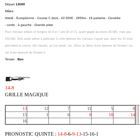
Départ
13h50
Mâles
Attelé - Européenne - Course C (trot) - 43 000€ - 2850m - 16 partants - Cendrée
- corde : à gauche - Grande piste
Pour chevaux entiers et hongres de 6 et 7 ans (D et C), ayant gagné au moins 45.000, mais pas
154.000. Sont seuls admis à participer à cette épreuve les chevaux n'ayant pas, dans les 12 mois
précédant la course, été classés, au trot attelé, 1er, 2ème ou 3ème d'une épreuve de Groupe I ou
1er d'une épreuve de Groupe II.
Terrain :
Bon
14-8
GRILLE MAGIQUE
13
12
7
11
5
8
15
1
6
9
10
14
16
PRONOSTIC QUINTE :
14-8
-6-
9-13
-15-16-1