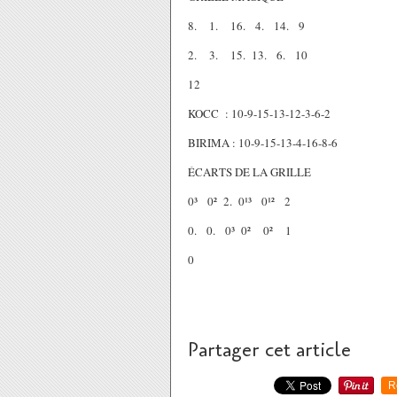
8. 1. 16. 4. 14. 9
2. 3. 15. 13. 6. 10
12
KOCC : 10-9-15-13-12-3-6-2
BIRIMA : 10-9-15-13-4-16-8-6
ÉCARTS DE LA GRILLE
0³ 0² 2. 0¹³ 0¹² 2
0. 0. 0³ 0² 0² 1
0
Partager cet article
R