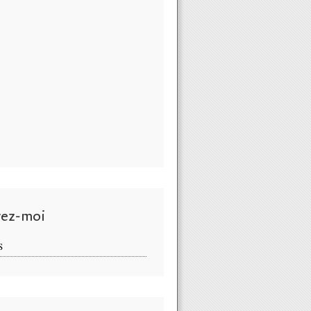
vez-moi
S