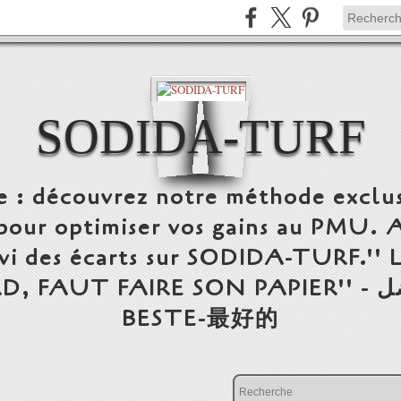
SODIDA-TURF
e : découvrez notre méthode exclus
our optimiser vos gains au PMU. 
uivi des écarts sur SODIDA-TURF.'
FAIRE SON PAPIER'' - الأفضل-THE BEST-DE
BESTE-最好的