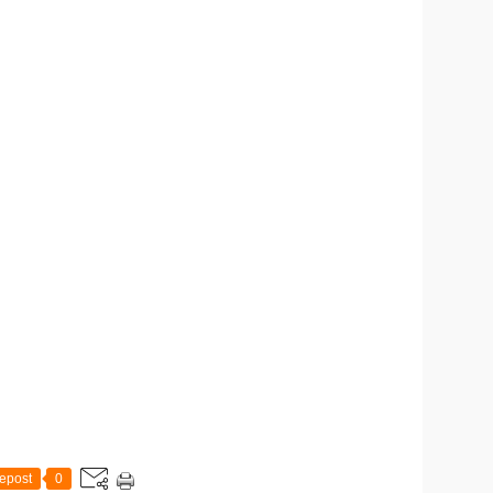
epost
0