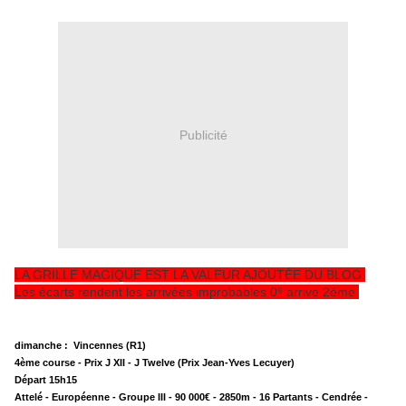
Publicité
LA GRILLE MAGIQUE EST LA VALEUR AJOUTÉE DU BLOG.
Les écarts rendent les arrivées improbables 0⁶ arrive 2ème
dimanche : Vincennes (R1)
4ème course - Prix J XII - J Twelve (Prix Jean-Yves Lecuyer)
Départ 15h15
Attelé - Européenne - Groupe III - 90 000€ - 2850m - 16 Partants - Cendrée -