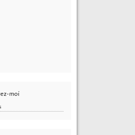
vez-moi
S