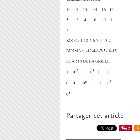
10
8
15 14 16 12
5 2 4 6 13 1
7
KOCC : 1-12-4-6-7-5-13-2
BIRIMA : 1-12-4-6-7-5-10-15
ECARTS DE LA GRILLE
12
3
1 0
3 0
0 1
6
3
0 0 0
1 1 0
4
0
Partager cet article
R