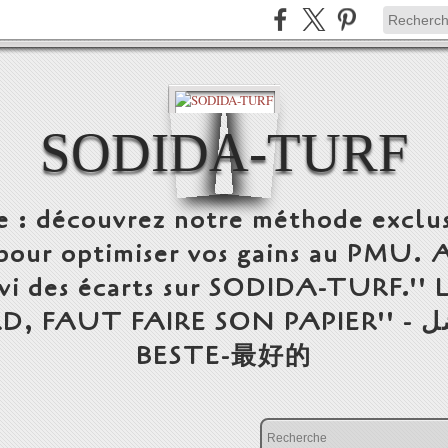
SODIDA-TURF
e : découvrez notre méthode exclus
our optimiser vos gains au PMU. 
uivi des écarts sur SODIDA-TURF.'
FAIRE SON PAPIER'' - الأفضل-THE BEST-DE
BESTE-最好的