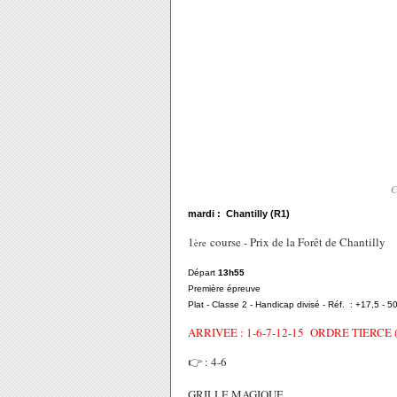
C
mardi : Chantilly (R1)
1
course - Prix de la Forêt de Chantilly
ère
Départ
13h55
Première épreuve
Plat - Classe 2 - Handicap divisé - Réf. : +17,5 - 5
ARRIVEE : 1-6-7-12-15 ORDRE TIERCE 
👉 : 4-6
GRILLE MAGIQUE