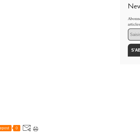
New
Abonne
article
Email
epost
0