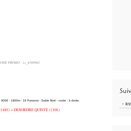
ODE PROMO : 1x_4380962
Sui
0 900€ - 1900m - 16 Partants - Sable fibré - corde : à droite.
RS
(148€) + DESORDRE QUINTE (130€)