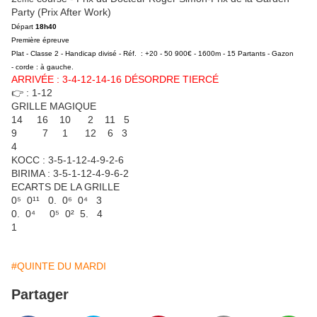
Party (Prix After Work)
Départ
18h40
Première épreuve
Plat - Classe 2 - Handicap divisé - Réf. : +20 - 50 900€ - 1600m - 15 Partants - Gazon
- corde : à gauche.
ARRIVÉE : 3-4-12-14-16 DÉSORDRE TIERCÉ
👉 : 1-12
GRILLE MAGIQUE
14 16 10 2 11 5
9 7 1 12 6 3
4
KOCC : 3-5-1-12-4-9-2-6
BIRIMA : 3-5-1-12-4-9-6-2
ECARTS DE LA GRILLE
0⁵ 0¹¹ 0. 0⁶ 0⁴ 3
0. 0⁴ 0⁵ 0² 5. 4
1
#QUINTE DU MARDI
Partager