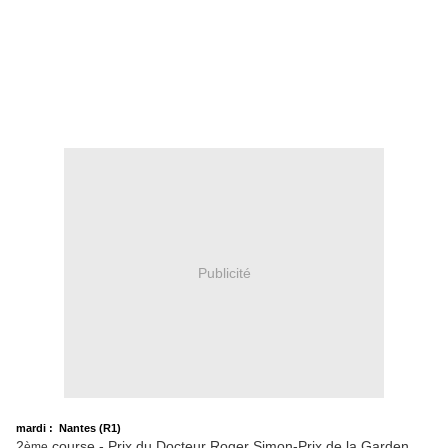
Publicité
mardi : Nantes (R1)
2
course - Prix du Docteur Roger Simon-Prix de la Garden
ème