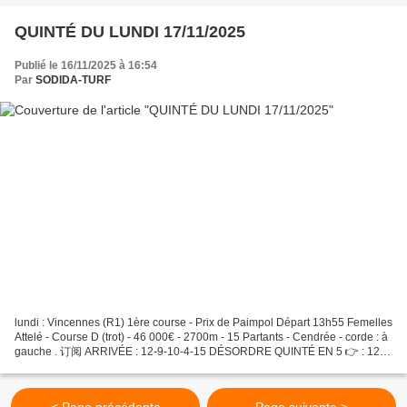
QUINTÉ DU LUNDI 17/11/2025
Publié le 16/11/2025 à 16:54
Par
SODIDA-TURF
lundi : Vincennes (R1) 1ère course - Prix de Paimpol Départ 13h55 Femelles
Attelé - Course D (trot) - 46 000€ - 2700m - 15 Partants - Cendrée - corde : à
gauche . 订阅 ARRIVÉE : 12-9-10-4-15 DÉSORDRE QUINTÉ EN 5 👉 : 12-9
GRILLE MAGIQUE 14 5 1 16 3 4 11...