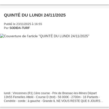
QUINTÉ 👉 : 15-2 GRILLE MAGIQUE...
QUINTÉ DU LUNDI 24/11/2025
Publié le 23/11/2025 à 16:55
Par
SODIDA-TURF
lundi : Vincennes (R1) 1ère course - Prix de Brassac-les-Mines Départ
13h55 Femelles Attelé - Course D (trot) - 56 000€ - 2700m - 16 Partants -
Cendrée - corde : à gauche - Grande IL NE VOUS RESTE QUE 6 JOURS
POUR VOUS ABONNER ET DISPOSER GRAUITEMENT...