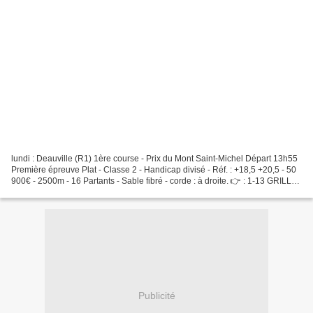
lundi : Deauville (R1) 1ère course - Prix du Mont Saint-Michel Départ 13h55
Première épreuve Plat - Classe 2 - Handicap divisé - Réf. : +18,5 +20,5 - 50
900€ - 2500m - 16 Partants - Sable fibré - corde : à droite. 👉 : 1-13 GRILLE
MAGIQUE 2. 7. 8. 16....
Publicité