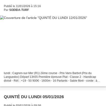
Publié le 11/01/2026 à 15:16
Par
SODIDA-TURF
lundi : Cagnes-sur-Mer (R1) 2ème course - Prix Vans Barbot (Prix du
Languedoc) Départ 13h55 Première épreuve Plat - Classe 2 - Handicap
divisé - Réf. : +19 - 50 900€ - 1600m - 16 Partants - Sable fibré - corde : à
gauche. ARRIVEE : 5-8-2-9-4 👉 : 2-10...
QUINTÉ DU LUNDI 05/01/2026
Publié le 05/01/2026 à 09:06