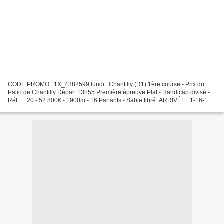
CODE PROMO : 1X_4382599 lundi : Chantilly (R1) 1ère course - Prix du
Palio de Chantilly Départ 13h55 Première épreuve Plat - Handicap divisé -
Réf. : +20 - 52 800€ - 1900m - 16 Partants - Sable fibré. ARRIVÉE : 1-16-10-
6-7 👉 : 1-4 GRILLE MAGIQUE 3....