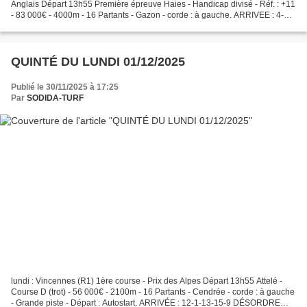
Anglais Départ 13h55 Première épreuve Haies - Handicap divisé - Réf. : +11
- 83 000€ - 4000m - 16 Partants - Gazon - corde : à gauche. ARRIVEE : 4-15-
5-2-8 👉 : 4-5 GRILLE MAGIQUE 16. 11....
QUINTÉ DU LUNDI 01/12/2025
Publié le 30/11/2025 à 17:25
Par
SODIDA-TURF
lundi : Vincennes (R1) 1ère course - Prix des Alpes Départ 13h55 Attelé -
Course D (trot) - 56 000€ - 2100m - 16 Partants - Cendrée - corde : à gauche
- Grande piste - Départ : Autostart. ARRIVÉE : 12-1-13-15-9 DÉSORDRE