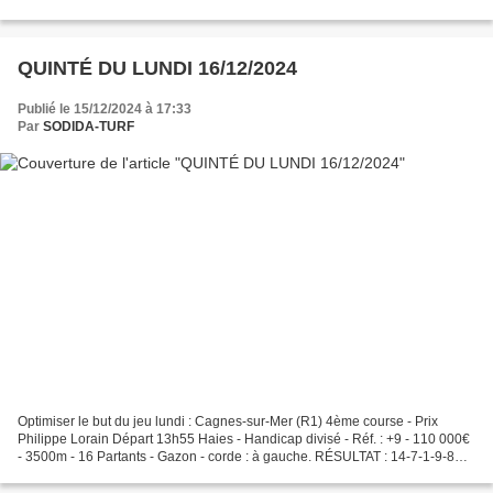
53 000€ - 2500m - 15 Partants - Sable...
QUINTÉ DU LUNDI 16/12/2024
Publié le 15/12/2024 à 17:33
Par
SODIDA-TURF
Optimiser le but du jeu lundi : Cagnes-sur-Mer (R1) 4ème course - Prix
Philippe Lorain Départ 13h55 Haies - Handicap divisé - Réf. : +9 - 110 000€
- 3500m - 16 Partants - Gazon - corde : à gauche. RÉSULTAT : 14-7-1-9-8
DÉSORDRE QUINTÉ 👉 : 7-11 GRILLE...