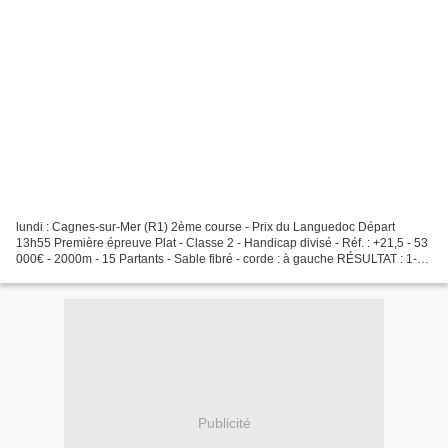
lundi : Cagnes-sur-Mer (R1) 2ème course - Prix du Languedoc Départ
13h55 Première épreuve Plat - Classe 2 - Handicap divisé - Réf. : +21,5 - 53
000€ - 2000m - 15 Partants - Sable fibré - corde : à gauche RÉSULTAT : 1-5-
8-2-4 DÉSORDRE QUARTÉ EN 4 ET DÉSORDRE...
Publicité