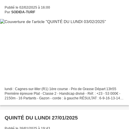
Publié le 02/02/2025 à 16:00
Par
SODIDA-TURF
lundi : Cagnes-sur-Mer (R1) 1ère course - Prix de Grasse Départ 13h55
Première épreuve Plat - Classe 2 - Handicap divisé - Réf. : +23 - 53 000€ -
2150m - 16 Partants - Gazon - corde : à gauche RÉSULTAT : 6-9-16-13-14
👉 : 6-4 GRILLE MAGIQUE 13. 11. 3....
QUINTÉ DU LUNDI 27/01/2025
Publié le 26/01/2025 à 19:43