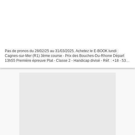
Pas de pronos du 28/02/25 au 31/03/2025. Achetez le E-BOOK lundi :
Cagnes-sur-Mer (R1) 3ème course - Prix des Bouches-Du-Rhone Départ
13h55 Première épreuve Plat - Classe 2 - Handicap divisé - Réf. : +18 - 53
000€ - 1500m - 16 Partants - Gazon - corde...