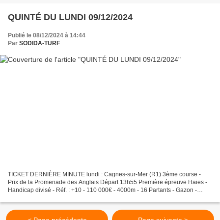
QUINTÉ DU LUNDI 09/12/2024
Publié le 08/12/2024 à 14:44
Par
SODIDA-TURF
TICKET DERNIÈRE MINUTE lundi : Cagnes-sur-Mer (R1) 3ème course -
Prix de la Promenade des Anglais Départ 13h55 Première épreuve Haies -
Handicap divisé - Réf. : +10 - 110 000€ - 4000m - 16 Partants - Gazon -
corde : à gauche. MERCI A MES ABONNÉS DU MAROC...