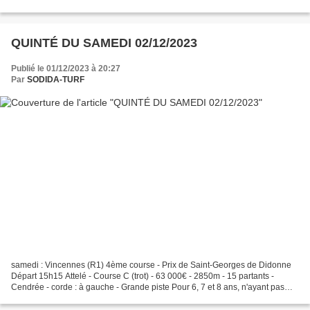
1ère course - Prix des Alpes Départ 13h50 Attelé - Course D (trot)...
QUINTÉ DU SAMEDI 02/12/2023
Publié le 01/12/2023 à 20:27
Par
SODIDA-TURF
samedi : Vincennes (R1) 4ème course - Prix de Saint-Georges de Didonne
Départ 15h15 Attelé - Course C (trot) - 63 000€ - 2850m - 15 partants -
Cendrée - corde : à gauche - Grande piste Pour 6, 7 et 8 ans, n'ayant pas
gagné 281.000. - Recul de 25 m. à...