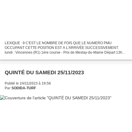
LEXIQUE : 9 C'EST LE NOMBRE DE FOIS QUE LE NUMERO PMU
OCCUPANT CETTE POSITION EST A L'ARRIVÉE SUCCESSIVEMENT.
lundi : Vincennes (R1) 1ère course - Prix de Meslay-du-Maine Départ 13h50
Attelé - Course C (trot) - 63 000€ - 2700m - 16 partants - Cendrée...
QUINTÉ DU SAMEDI 25/11/2023
Publié le 24/11/2023 à 19:56
Par
SODIDA-TURF