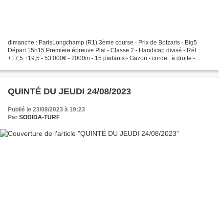
dimanche : ParisLongchamp (R1) 3ème course - Prix de Botzaris - Big5
Départ 15h15 Première épreuve Plat - Classe 2 - Handicap divisé - Réf. :
+17,5 +19,5 - 53 000€ - 2000m - 15 partants - Gazon - corde : à droite -
Grande piste. RÉSULTAT : 5-1-7-6-8 💙💙:...
QUINTÉ DU JEUDI 24/08/2023
Publié le 23/08/2023 à 19:23
Par
SODIDA-TURF