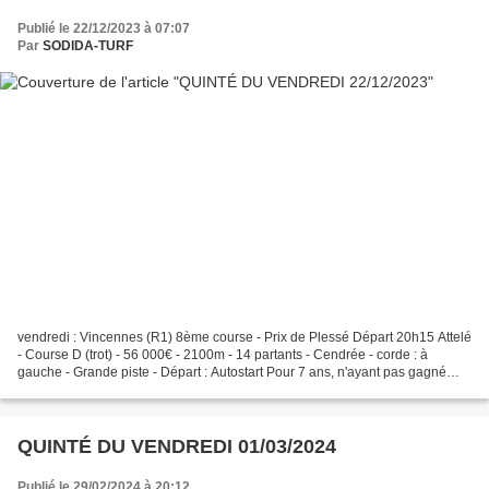
Publié le 22/12/2023 à 07:07
Par
SODIDA-TURF
vendredi : Vincennes (R1) 8ème course - Prix de Plessé Départ 20h15 Attelé
- Course D (trot) - 56 000€ - 2100m - 14 partants - Cendrée - corde : à
gauche - Grande piste - Départ : Autostart Pour 7 ans, n'ayant pas gagné
185.000. RÉSULTAT : 5-7-3-12-1...
QUINTÉ DU VENDREDI 01/03/2024
Publié le 29/02/2024 à 20:12