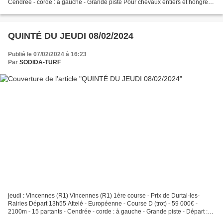
Cendrée - corde : à gauche - Grande piste Pour chevaux entiers et hongres
de 6 à 10 ans inclus, n'ayant pas gagné...
QUINTÉ DU JEUDI 08/02/2024
Publié le 07/02/2024 à 16:23
Par
SODIDA-TURF
jeudi : Vincennes (R1) Vincennes (R1) 1ère course - Prix de Durtal-les-
Rairies Départ 13h55 Attelé - Européenne - Course D (trot) - 59 000€ -
2100m - 15 partants - Cendrée - corde : à gauche - Grande piste - Départ :
Autostart Pour 7 à 10 ans inclus (H...