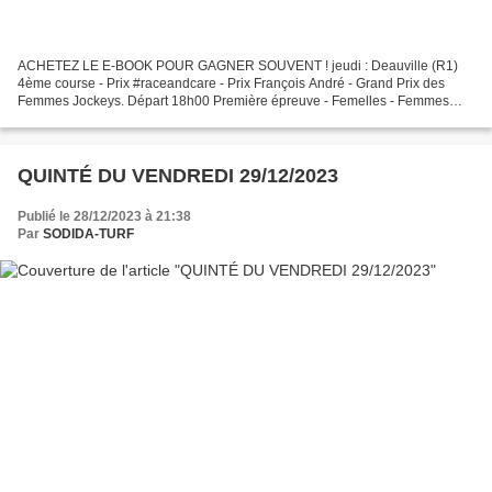
ACHETEZ LE E-BOOK POUR GAGNER SOUVENT ! jeudi : Deauville (R1)
4ème course - Prix #raceandcare - Prix François André - Grand Prix des
Femmes Jockeys. Départ 18h00 Première épreuve - Femelles - Femmes
Jockeys Plat - Classe 2 - Handicap divisé - Réf. :...
QUINTÉ DU VENDREDI 29/12/2023
Publié le 28/12/2023 à 21:38
Par
SODIDA-TURF