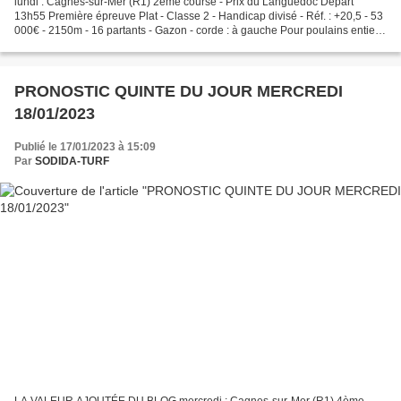
lundi : Cagnes-sur-Mer (R1) 2ème course - Prix du Languedoc Départ
13h55 Première épreuve Plat - Classe 2 - Handicap divisé - Réf. : +20,5 - 53
000€ - 2150m - 16 partants - Gazon - corde : à gauche Pour poulains entiers,
hongres et pouliches de 4 ans....
PRONOSTIC QUINTE DU JOUR MERCREDI
18/01/2023
Publié le 17/01/2023 à 15:09
Par
SODIDA-TURF
LA VALEUR AJOUTÉE DU BLOG mercredi : Cagnes-sur-Mer (R1) 4ème