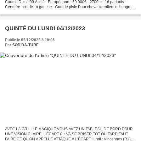
Course D, mâl00 Attelé - Européenne - 59 000€ - 2700m - 16 partants -
Cendrée - corde : à gauche - Grande piste Pour chevaux entiers et hongres
de 6 à 10 ans inclus, n'ayant pas gagné...
QUINTÉ DU LUNDI 04/12/2023
Publié le 03/12/2023 à 18:06
Par
SODIDA-TURF
AVEC LA GRILLLE MAGIQUE VOUS AVEZ UN TABLEAU DE BORD POUR
UNE VISION CLAIRE. L'ÉCART 0¹⁶ VA SE BRISER TOT OU TARD FAUT
FAIRE CE QU'ON APPELLE ATTAQUE A L'ÉCART. lundi : Vincennes (R1)