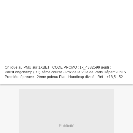
On joue au PMU sur 1XBET ! CODE PROMO : 1x_4382599 jeudi :
ParisLongchamp (R1) 7ème course - Prix de la Ville de Paris Départ 20h15
Première épreuve - 2ème poteau Plat - Handicap divisé - Réf. : +18,5 - 52
800€ - 1400m - 16 Partants - Gazon - corde :...
Publicité