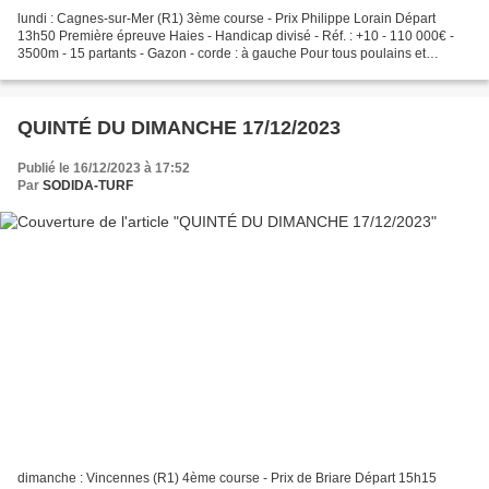
lundi : Cagnes-sur-Mer (R1) 3ème course - Prix Philippe Lorain Départ
13h50 Première épreuve Haies - Handicap divisé - Réf. : +10 - 110 000€ -
3500m - 15 partants - Gazon - corde : à gauche Pour tous poulains et
pouliches de 4 ans, ayant couru depuis...
QUINTÉ DU DIMANCHE 17/12/2023
Publié le 16/12/2023 à 17:52
Par
SODIDA-TURF
dimanche : Vincennes (R1) 4ème course - Prix de Briare Départ 15h15