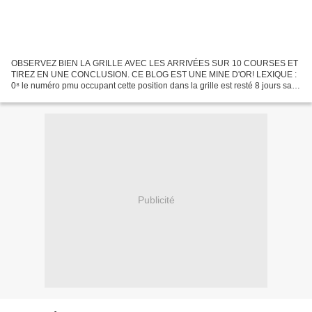
OBSERVEZ BIEN LA GRILLE AVEC LES ARRIVÉES SUR 10 COURSES ET
TIREZ EN UNE CONCLUSION. CE BLOG EST UNE MINE D'OR! LEXIQUE :
0⁸ le numéro pmu occupant cette position dans la grille est resté 8 jours sans
faire l'arrivée ! dimanche : Auteuil (R1) 6ème course...
Publicité