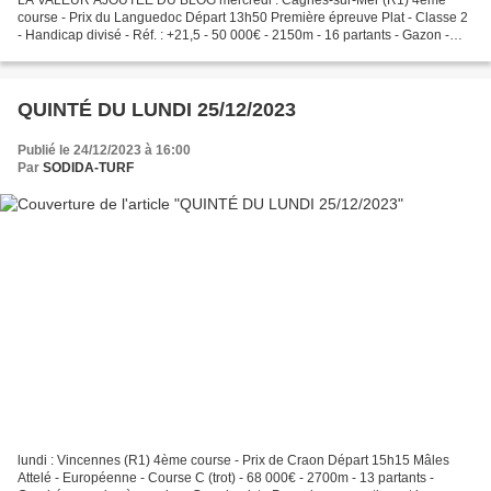
course - Prix du Languedoc Départ 13h50 Première épreuve Plat - Classe 2
- Handicap divisé - Réf. : +21,5 - 50 000€ - 2150m - 16 partants - Gazon -
corde : à gauche RÉSULTAT : 2-8-12-3-16...
QUINTÉ DU LUNDI 25/12/2023
Publié le 24/12/2023 à 16:00
Par
SODIDA-TURF
lundi : Vincennes (R1) 4ème course - Prix de Craon Départ 15h15 Mâles
Attelé - Européenne - Course C (trot) - 68 000€ - 2700m - 13 partants -