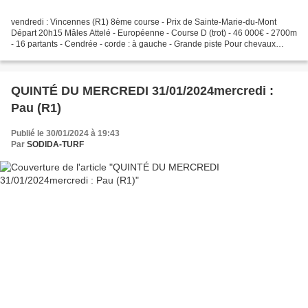
vendredi : Vincennes (R1) 8ème course - Prix de Sainte-Marie-du-Mont
Départ 20h15 Mâles Attelé - Européenne - Course D (trot) - 46 000€ - 2700m
- 16 partants - Cendrée - corde : à gauche - Grande piste Pour chevaux
entiers et hongres de 6 ans, n'ayant...
QUINTÉ DU MERCREDI 31/01/2024mercredi :
Pau (R1)
Publié le 30/01/2024 à 19:43
Par
SODIDA-TURF