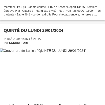
mercredi : Pau (R1) 3ème course - Prix de Lescar Départ 13h55 Première
épreuve Plat - Classe 3 - Handicap divisé - Réf. : +25 - 28 000€ - 1600m - 16
partants - Sable fibré - corde : à droite Pour chevaux entiers, hongres et
juments de 5 ans et au-dessus....
QUINTÉ DU LUNDI 29/01/2024
Publié le 28/01/2024 à 20:15
Par
SODIDA-TURF