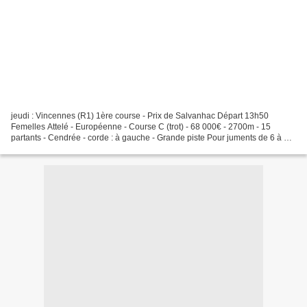
jeudi : Vincennes (R1) 1ère course - Prix de Salvanhac Départ 13h50
Femelles Attelé - Européenne - Course C (trot) - 68 000€ - 2700m - 15
partants - Cendrée - corde : à gauche - Grande piste Pour juments de 6 à 10
ans inclus, n'ayant pas gagné 256.000....