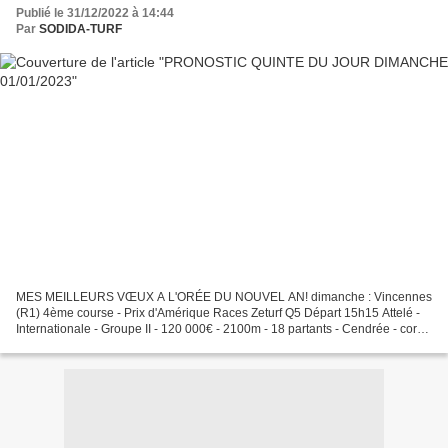
Publié le 31/12/2022 à 14:44
Par
SODIDA-TURF
MES MEILLEURS VŒUX A L'ORÉE DU NOUVEL AN! dimanche : Vincennes
(R1) 4ème course - Prix d'Amérique Races Zeturf Q5 Départ 15h15 Attelé -
Internationale - Groupe II - 120 000€ - 2100m - 18 partants - Cendrée - corde
: à gauche - Grande piste - Départ :...