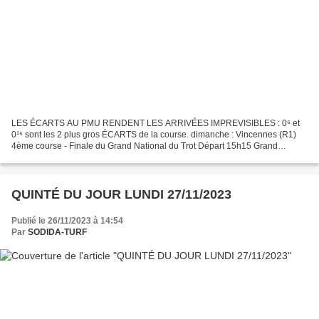
LES ÉCARTS AU PMU RENDENT LES ARRIVÉES IMPREVISIBLES : 0⁶ et
0¹⁵ sont les 2 plus gros ÉCARTS de la course. dimanche : Vincennes (R1)
4ème course - Finale du Grand National du Trot Départ 15h15 Grand
National du Trot - Finale Attelé - Groupe II - 150 000€...
QUINTÉ DU JOUR LUNDI 27/11/2023
Publié le 26/11/2023 à 14:54
Par
SODIDA-TURF