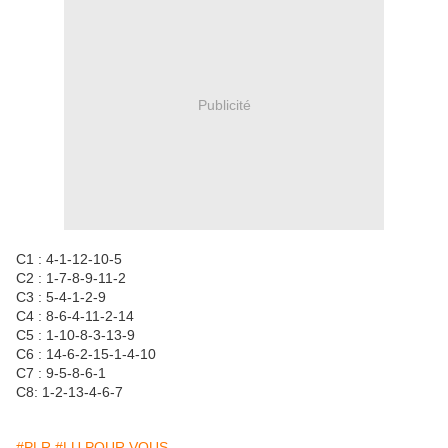
Publicité
C1 : 4-1-12-10-5
C2 : 1-7-8-9-11-2
C3 : 5-4-1-2-9
C4 : 8-6-4-11-2-14
C5 : 1-10-8-3-13-9
C6 : 14-6-2-15-1-4-10
C7 : 9-5-8-6-1
C8: 1-2-13-4-6-7
#PLR
#LU POUR VOUS